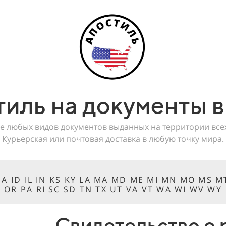
тиль на документы 
е любых видов документов выданных на территории вс
Курьерская или почтовая доставка в любую точку мира.
 IA ID IL IN KS KY LA MA MD ME MI MN MO MS 
OR PA RI SC SD TN TX UT VA VT WA WI WV WY
Свидетельство о