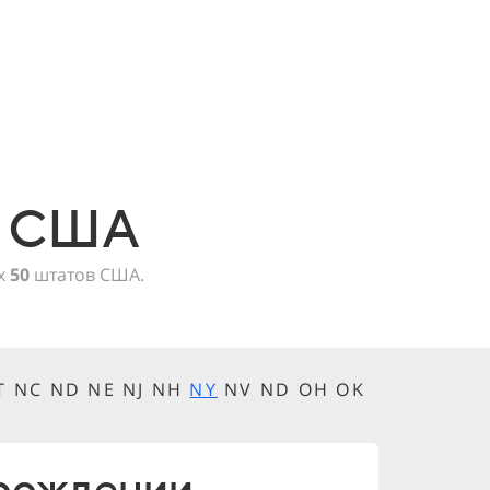
в США
ех
50
штатов США.
MT NC ND NE NJ NH
NY
NV ND OH OK
 рождении