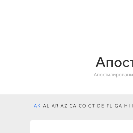
Апос
Апостилировани
AK
AL AR AZ CA CO CT DE FL GA HI