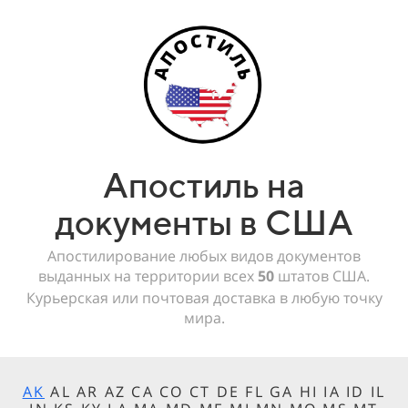
Апостиль на
документы в США
Апостилирование любых видов документов
выданных на территории всех
50
штатов США.
Курьерская или почтовая доставка в любую точку
мира.
AK
AL AR AZ CA CO CT DE FL GA HI IA ID IL