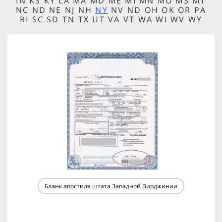
IN KS KY LA MA MD ME MI MN MO MS MT
NC ND NE NJ NH
NY
NV ND OH OK OR PA
RI SC SD TN TX UT VA VT WA WI WV WY
Бланк апостиля штата Западной Вирджинии