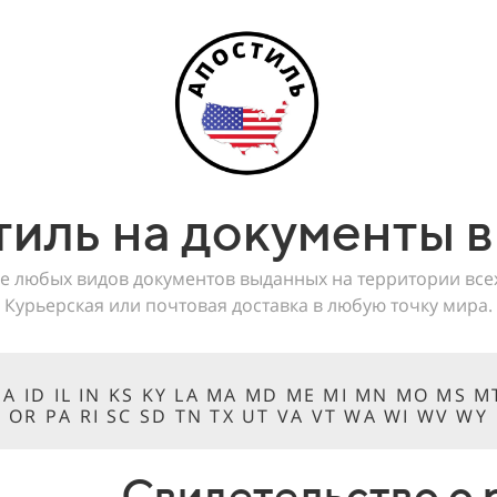
тиль на документы 
е любых видов документов выданных на территории вс
Курьерская или почтовая доставка в любую точку мира.
 IA ID IL IN KS KY LA MA MD ME MI MN MO MS 
OR PA RI SC SD TN TX UT VA VT WA WI WV WY
Свидетельство о