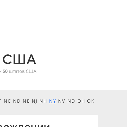
в США
ех
50
штатов США.
MT NC ND NE NJ NH
NY
NV ND OH OK
 рождении