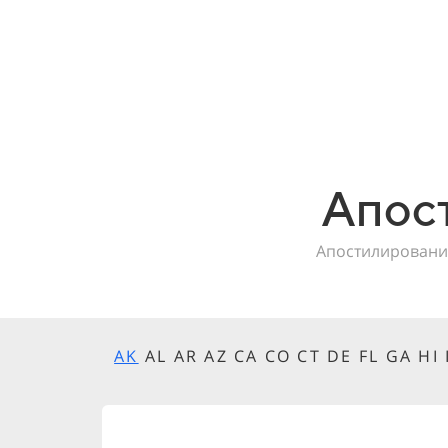
Апос
Апостилировани
AK
AL AR AZ CA CO CT DE FL GA HI