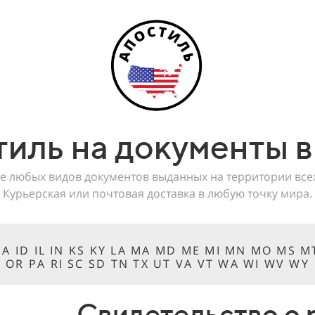
тиль на документы 
е любых видов документов выданных на территории вс
Курьерская или почтовая доставка в любую точку мира.
 IA ID IL IN KS KY LA MA MD ME MI MN MO MS 
OR PA RI SC SD TN TX UT VA VT WA WI WV WY
Свидетельство о