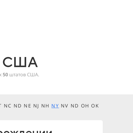
в США
ех
50
штатов США.
MT NC ND NE NJ NH
NY
NV ND OH OK
 рождении