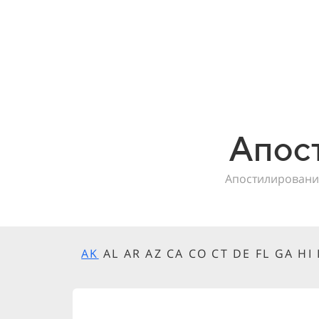
Апос
Апостилировани
AK
AL AR AZ CA CO CT DE FL GA HI