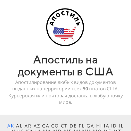
Апостиль на
документы в США
Апостилирование любых видов документов
выданных на территории всех
50
штатов США.
Курьерская или почтовая доставка в любую точку
мира.
AK
AL AR AZ CA CO CT DE FL GA HI IA ID IL