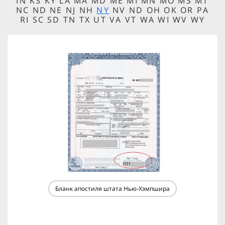
IN KS KY LA MA MD ME MI MN MO MS MT
NC ND NE NJ NH
NY
NV ND OH OK OR PA
RI SC SD TN TX UT VA VT WA WI WV WY
Бланк апостиля штата Нью-Хэмпшира