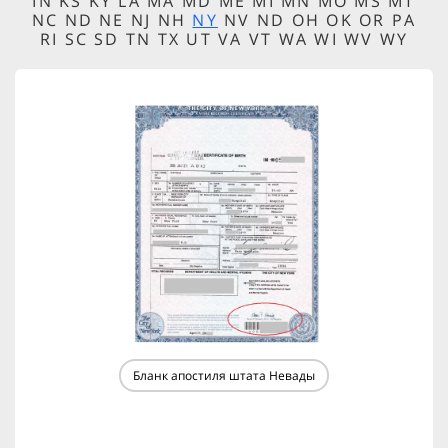
IN KS KY LA MA MD ME MI MN MO MS MT
NC ND NE NJ NH
NY
NV ND OH OK OR PA
RI SC SD TN TX UT VA VT WA WI WV WY
Бланк апостиля штата Невады