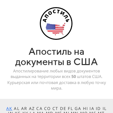
Апостиль на
документы в США
Апостилирование любых видов документов
выданных на территории всех
50
штатов США.
Курьерская или почтовая доставка в любую точку
мира.
AK
AL AR AZ CA CO CT DE FL GA HI IA ID IL