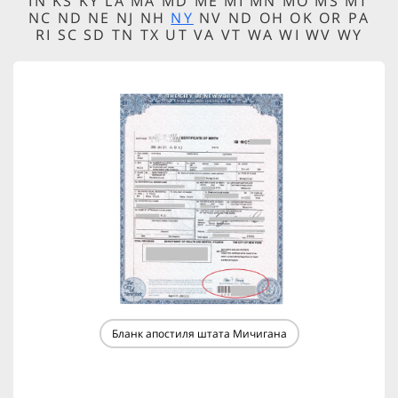
IN KS KY LA MA MD ME MI MN MO MS MT
NC ND NE NJ NH
NY
NV ND OH OK OR PA
RI SC SD TN TX UT VA VT WA WI WV WY
Бланк апостиля штата Мичигана