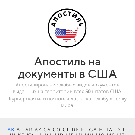
Апостиль на
документы в США
Апостилирование любых видов документов
выданных на территории всех
50
штатов США.
Курьерская или почтовая доставка в любую точку
мира.
AK
AL AR AZ CA CO CT DE FL GA HI IA ID IL