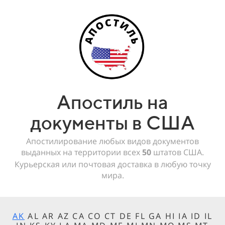
Апостиль на
документы в США
Апостилирование любых видов документов
выданных на территории всех
50
штатов США.
Курьерская или почтовая доставка в любую точку
мира.
AK
AL AR AZ CA CO CT DE FL GA HI IA ID IL