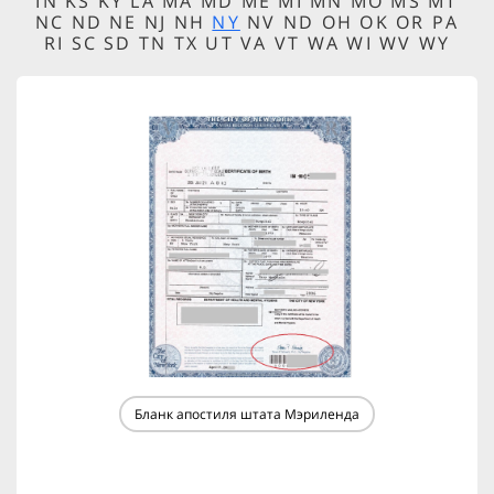
IN KS KY LA MA MD ME MI MN MO MS MT
NC ND NE NJ NH
NY
NV ND OH OK OR PA
RI SC SD TN TX UT VA VT WA WI WV WY
Бланк апостиля штата Мэриленда