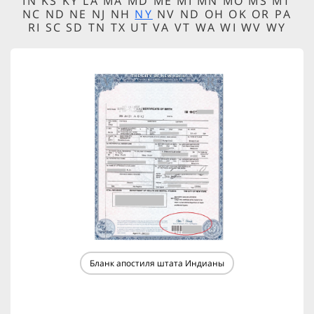
IN KS KY LA MA MD ME MI MN MO MS MT
NC ND NE NJ NH
NY
NV ND OH OK OR PA
RI SC SD TN TX UT VA VT WA WI WV WY
Бланк апостиля штата Индианы