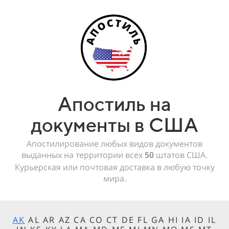
Апостиль на
документы в США
Апостилирование любых видов документов
выданных на территории всех
50
штатов США.
Курьерская или почтовая доставка в любую точку
мира.
AK
AL AR AZ CA CO CT DE FL GA HI IA ID IL