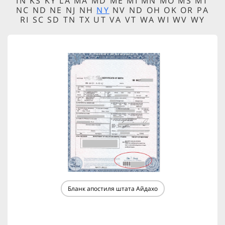
IN KS KY LA MA MD ME MI MN MO MS MT
NC ND NE NJ NH
NY
NV ND OH OK OR PA
RI SC SD TN TX UT VA VT WA WI WV WY
Бланк апостиля штата Айдахо