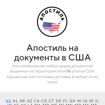
Апостиль на
документы в США
Апостилирование любых видов документов
выданных на территории всех
50
штатов США.
Курьерская или почтовая доставка в любую точку
мира.
AK
AL AR AZ CA CO CT DE FL GA HI IA ID IL