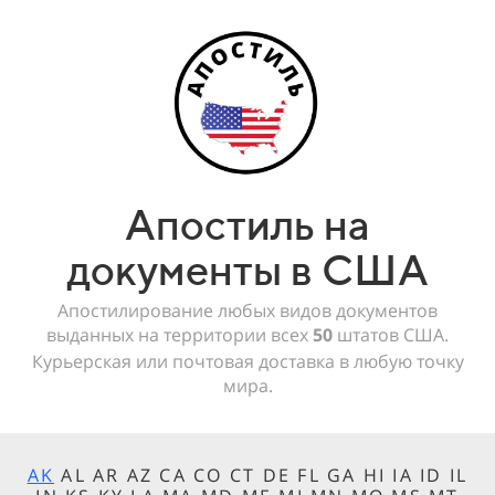
Апостиль на
документы в США
Апостилирование любых видов документов
выданных на территории всех
50
штатов США.
Курьерская или почтовая доставка в любую точку
мира.
AK
AL AR AZ CA CO CT DE FL GA HI IA ID IL