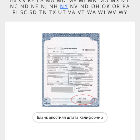
IN KS KY LA MA MD ME MI MN MO MS MT
NC ND NE NJ NH
NY
NV ND OH OK OR PA
RI SC SD TN TX UT VA VT WA WI WV WY
Бланк апостиля штата Калифорнии