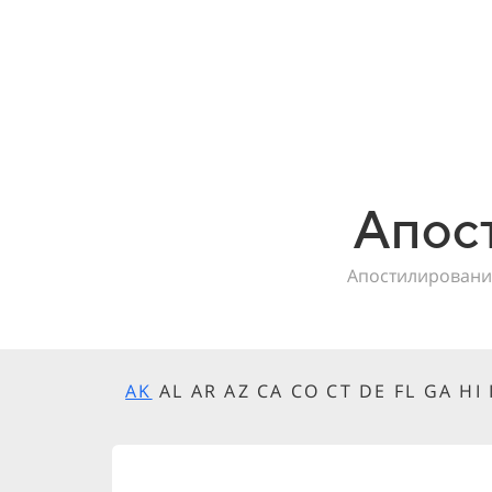
Апос
Апостилировани
AK
AL AR AZ CA CO CT DE FL GA HI