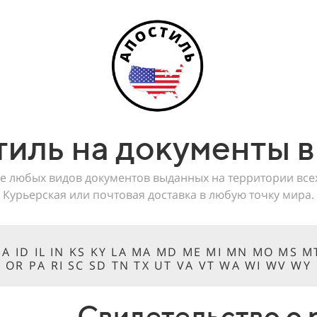
тиль на документы 
е любых видов документов выданных на территории вс
Курьерская или почтовая доставка в любую точку мира.
 IA ID IL IN KS KY LA MA MD ME MI MN MO MS 
OR PA RI SC SD TN TX UT VA VT WA WI WV WY
Свидетельство о