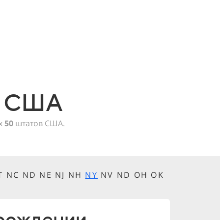
в США
ех
50
штатов США.
MT NC ND NE NJ NH
NY
NV ND OH OK
 рождении